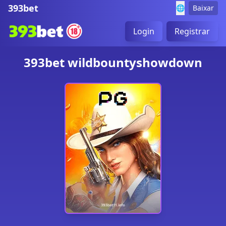
393bet
🌐
Baixar
Login
Registrar
393bet wildbountyshowdown