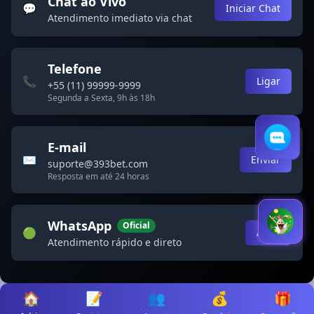
Chat ao Vivo
💬
Iniciar Chat
Atendimento imediato via chat
Telefone
📞
Ligar
+55 (11) 99999-9999
Segunda a Sexta, 9h às 18h
E-mail
✉️
Enviar
suporte@393bet.com
Resposta em até 24 horas
WhatsApp
Oficial
🟢
Abrir
Atendimento rápido e direto
🏠
📝
👥
💰
🎁