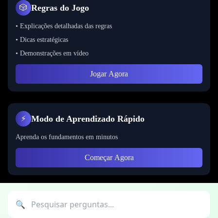
Regras do Jogo
🎲
• Explicações detalhadas das regras
• Dicas estratégicas
• Demonstrações em vídeo
Jogar Agora
Modo de Aprendizado Rápido
⚡
Aprenda os fundamentos em minutos
Começar Agora
🔍